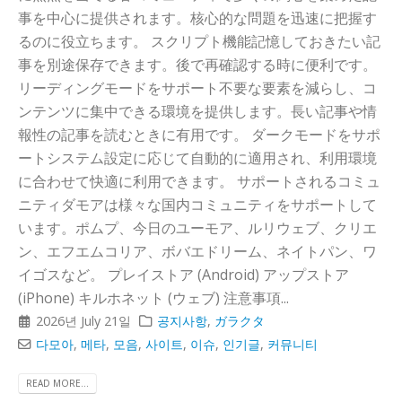
事を中心に提供されます。核心的な問題を迅速に把握す
るのに役立ちます。 スクリプト機能記憶しておきたい記
事を別途保存できます。後で再確認する時に便利です。
リーディングモードをサポート不要な要素を減らし、コ
ンテンツに集中できる環境を提供します。長い記事や情
報性の記事を読むときに有用です。 ダークモードをサポ
ートシステム設定に応じて自動的に適用され、利用環境
に合わせて快適に利用できます。 サポートされるコミュ
ニティダモアは様々な国内コミュニティをサポートして
います。ポムプ、今日のユーモア、ルリウェブ、クリエ
ン、エフエムコリア、ボバエドリーム、ネイトパン、ワ
イゴスなど。 プレイストア (Android) アップストア
(iPhone) キルホネット (ウェブ) 注意事項...
2026년 July 21일
공지사항
,
ガラクタ
다모아
,
메타
,
모음
,
사이트
,
이슈
,
인기글
,
커뮤니티
READ MORE...