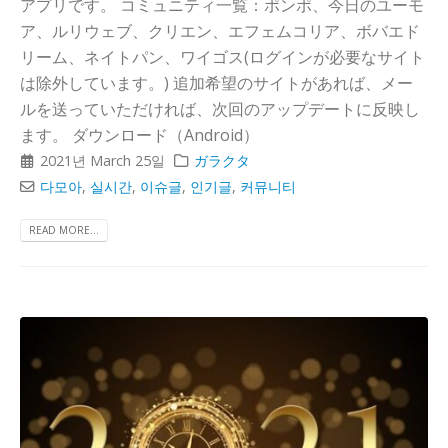
アプリです。 コミュニティ一覧：ポンポ、今日のユーモ
ア、ルリウェブ、クリエン、エフェムコリア、ボバエド
リーム、ネイトパン、ワイゴス(ログインが必要なサイト
は除外しています。) 追加希望のサイトがあれば、メー
ルを送っていただければ、次回のアップデートに反映し
ます。 ダウンロード（Android）
2021년 March 25일
ガラクタ
다모아
,
실시간
,
이슈글
,
인기글
,
커뮤니티
READ MORE...