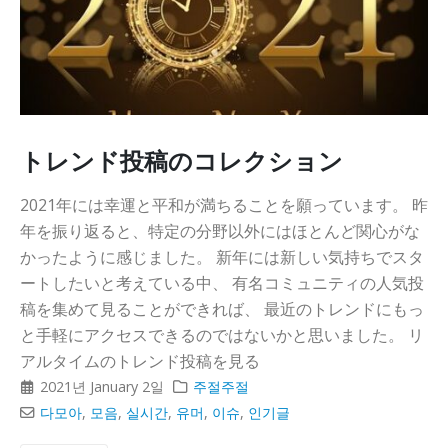
トレンド投稿のコレクション
2021年には幸運と平和が満ちることを願っています。 昨
年を振り返ると、特定の分野以外にはほとんど関心がな
かったように感じました。 新年には新しい気持ちでスタ
ートしたいと考えている中、 有名コミュニティの人気投
稿を集めて見ることができれば、 最近のトレンドにもっ
と手軽にアクセスできるのではないかと思いました。 リ
アルタイムのトレンド投稿を見る
2021년 January 2일
주절주절
다모아
,
모음
,
실시간
,
유머
,
이슈
,
인기글