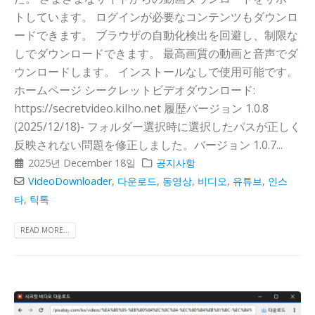
トしています。 ログインが必要なコンテンツもダウンロ
ードできます。 ブラウザの自動化検出を回避し、制限な
しでダウンロードできます。 最高画質の動画と音声でダ
ウンロードします。 インストールなしで使用可能です。
ホームページ シークレットビデオダウンロード:
https://secretvideo.kilho.net 履歴バージョン 1.0.8
(2025/12/18)- フォルダー選択時に選択したパスが正しく
反映されない問題を修正しました。バージョン 1.0.7...
2025년 December 18일
공지사항
VideoDownloader
,
다운로드
,
동영상
,
비디오
,
유튜브
,
인스
타
,
틱톡
READ MORE...