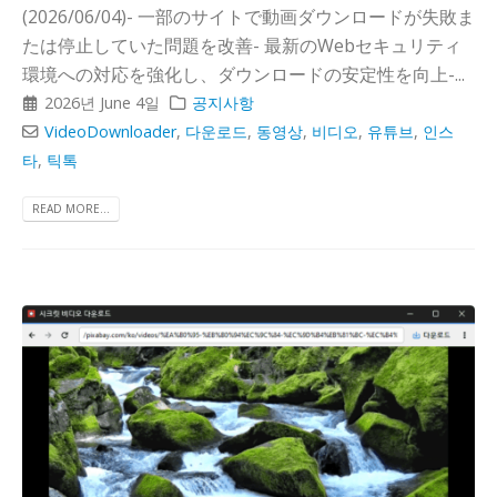
(2026/06/04)- 一部のサイトで動画ダウンロードが失敗ま
たは停止していた問題を改善- 最新のWebセキュリティ
環境への対応を強化し、ダウンロードの安定性を向上-...
2026년 June 4일
공지사항
VideoDownloader
,
다운로드
,
동영상
,
비디오
,
유튜브
,
인스
타
,
틱톡
READ MORE...