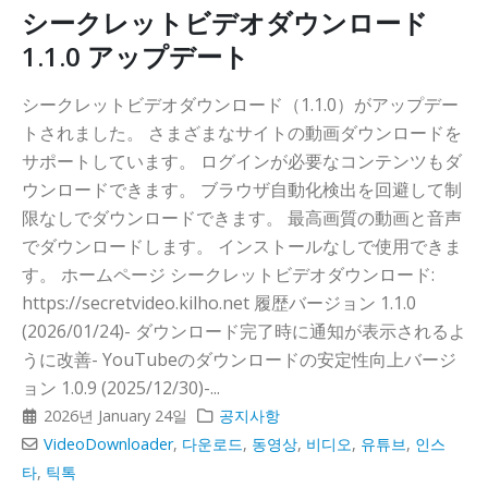
シークレットビデオダウンロード
1.1.0 アップデート
シークレットビデオダウンロード（1.1.0）がアップデー
トされました。 さまざまなサイトの動画ダウンロードを
サポートしています。 ログインが必要なコンテンツもダ
ウンロードできます。 ブラウザ自動化検出を回避して制
限なしでダウンロードできます。 最高画質の動画と音声
でダウンロードします。 インストールなしで使用できま
す。 ホームページ シークレットビデオダウンロード:
https://secretvideo.kilho.net 履歴バージョン 1.1.0
(2026/01/24)- ダウンロード完了時に通知が表示されるよ
うに改善- YouTubeのダウンロードの安定性向上バージ
ョン 1.0.9 (2025/12/30)-...
2026년 January 24일
공지사항
VideoDownloader
,
다운로드
,
동영상
,
비디오
,
유튜브
,
인스
타
,
틱톡