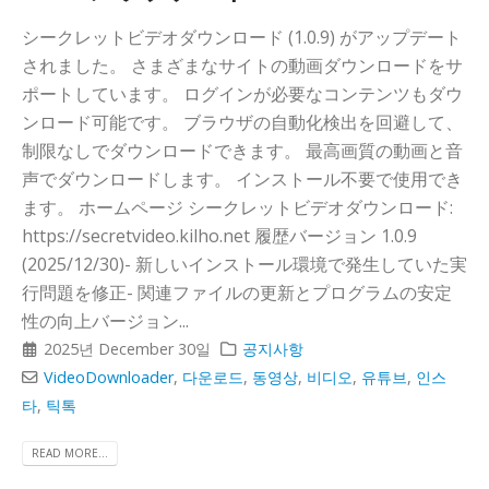
シークレットビデオダウンロード (1.0.9) がアップデート
されました。 さまざまなサイトの動画ダウンロードをサ
ポートしています。 ログインが必要なコンテンツもダウ
ンロード可能です。 ブラウザの自動化検出を回避して、
制限なしでダウンロードできます。 最高画質の動画と音
声でダウンロードします。 インストール不要で使用でき
ます。 ホームページ シークレットビデオダウンロード:
https://secretvideo.kilho.net 履歴バージョン 1.0.9
(2025/12/30)- 新しいインストール環境で発生していた実
行問題を修正- 関連ファイルの更新とプログラムの安定
性の向上バージョン...
2025년 December 30일
공지사항
VideoDownloader
,
다운로드
,
동영상
,
비디오
,
유튜브
,
인스
타
,
틱톡
READ MORE...