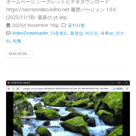
ホームページ シークレットビデオダウンロード:
https://secretvideo.kilho.net 履歴バージョン 1.0.6
(2025/11/18)- 最新の yt-dlp...
2025년 November 18일
공지사항
VideoDownloader
,
다운로드
,
동영상
,
비디오
,
유튜브
,
인스
타
,
틱톡
READ MORE...