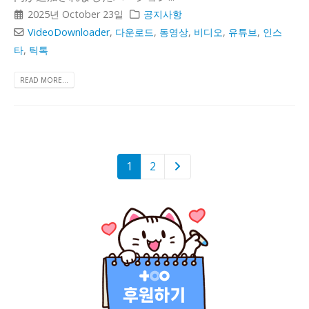
2025년 October 23일
공지사항
VideoDownloader
,
다운로드
,
동영상
,
비디오
,
유튜브
,
인스
타
,
틱톡
READ MORE...
1
2