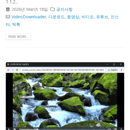
1.1.2...
2026년 March 18일
공지사항
VideoDownloader
,
다운로드
,
동영상
,
비디오
,
유튜브
,
인스
타
,
틱톡
READ MORE...