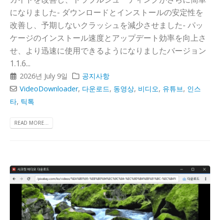
になりました- ダウンロードとインストールの安定性を
改善し、予期しないクラッシュを減少させました- パッ
ケージのインストール速度とアップデート効率を向上さ
せ、より迅速に使用できるようになりましたバージョン
1.1.6...
2026년 July 9일
공지사항
VideoDownloader
,
다운로드
,
동영상
,
비디오
,
유튜브
,
인스
타
,
틱톡
READ MORE...