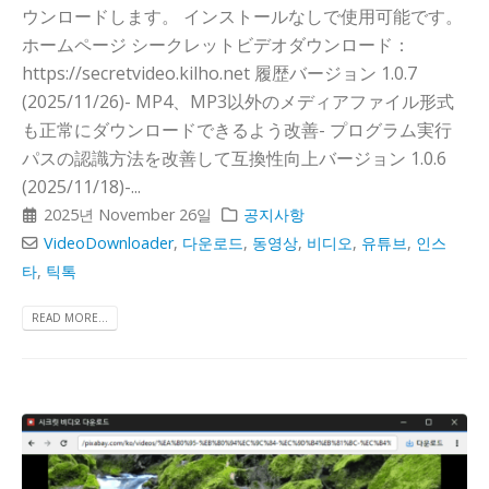
ウンロードします。 インストールなしで使用可能です。
ホームページ シークレットビデオダウンロード：
https://secretvideo.kilho.net 履歴バージョン 1.0.7
(2025/11/26)- MP4、MP3以外のメディアファイル形式
も正常にダウンロードできるよう改善- プログラム実行
パスの認識方法を改善して互換性向上バージョン 1.0.6
(2025/11/18)-...
2025년 November 26일
공지사항
VideoDownloader
,
다운로드
,
동영상
,
비디오
,
유튜브
,
인스
타
,
틱톡
READ MORE...