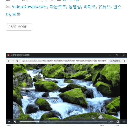
VideoDownloader
,
다운로드
,
동영상
,
비디오
,
유튜브
,
인스
타
,
틱톡
READ MORE...