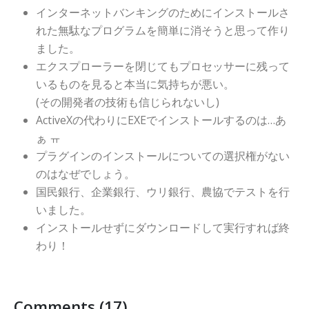
インターネットバンキングのためにインストールさ
れた無駄なプログラムを簡単に消そうと思って作り
ました。
エクスプローラーを閉じてもプロセッサーに残って
いるものを見ると本当に気持ちが悪い。
(その開発者の技術も信じられないし)
ActiveXの代わりにEXEでインストールするのは…あ
ぁ ㅠ
プラグインのインストールについての選択権がない
のはなぜでしょう。
国民銀行、企業銀行、ウリ銀行、農協でテストを行
いました。
インストールせずにダウンロードして実行すれば終
わり！
Comments (17)