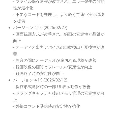
- ファイル保存過程が改善され、エラー発生の可能
性が最小化
- 不要なコードを整理し、より軽くて速い実行環境
を提供
バージョン 4.2.0 (2026/02/27)
- 画面録画方式が改善され、録画の安定性と品質が
向上
- オーディオ出力デバイスの自動検出と互換性が改
善
- 無音の間にオーディオが途切れる現象が改善
- 録画映像の画質とフレームの安定性が向上
- 録画終了時の安定性が向上
バージョン 4.1.9 (2026/02/12)
- 保存形式選択時の一部 UI 表示動作が改善
- ドラッグキャプチャ後のメモリ管理の安定性が向
上
- 外部コマンド受信時の安定性が強化