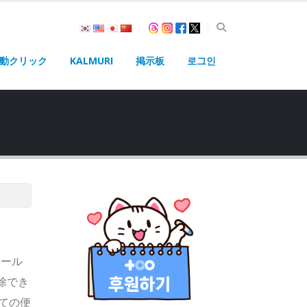
動クリック
KALMURI
掲示板
로그인
トール
除でき
ての便