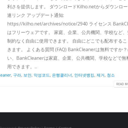
利さを提供します。 ダウンロードKilho.netからダウンロー
連リンク アップデート通知:
https://kilho.net/archives/notice/2940 ライセンス BankC
はフリーウェアです。 家庭、企業、公共機関、学校など、
制約なく自由に使用できます。 自由にどこでも配布するこ
きます。 よくある質問 (FAQ) BankCleanerは無料ですか
い、BankCleanerは家庭、企業、公共機関、学校などで
用できます。...
leaner
,
구라
,
보안
,
악성코드
,
은행클리너
,
인터넷뱅킹
,
제거
,
청소
READ MO